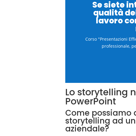
Se siete in
qualità del
lavoro co
Corso "Presentazioni Eff
professionale, pe
Lo storytelling 
PowerPoint
Come possiamo ap
storytelling ad u
aziendale?