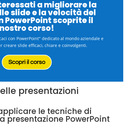
teressati a migliorare la
le slide e la velocità del
n PowerPoint scoprite il
nostro corso!
icaci con PowerPoint" dedicato al mondo aziendale e
r creare slide efficaci, chiare e coinvolgenti.
Scopri il corso
nelle presentazioni
plicare le tecniche di
na presentazione PowerPoint