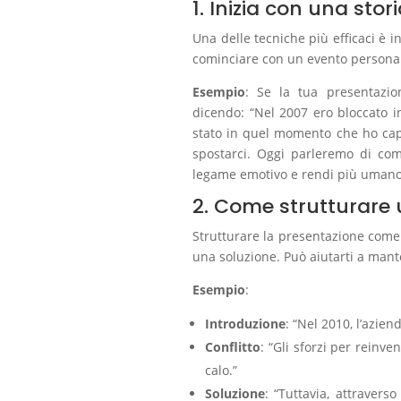
1. Inizia con una sto
Una delle tecniche più efficaci è in
cominciare con un evento personal
Esempio
: Se la tua presentazion
dicendo: “Nel 2007 ero bloccato in
stato in quel momento che ho cap
spostarci. Oggi parleremo di co
legame emotivo e rendi più umano
2. Come strutturare
Strutturare la presentazione come u
una soluzione. Può aiutarti a mant
Esempio
:
Introduzione
: “Nel 2010, l’azien
Conflitto
: “Gli sforzi per reinve
calo.”
Soluzione
: “Tuttavia, attravers